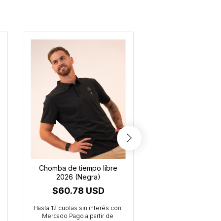
Chomba de tiempo libre
Buzo Cangur
2026 (Negra)
entrenamiento infa
(Negro)
$60.78 USD
$47.27 U