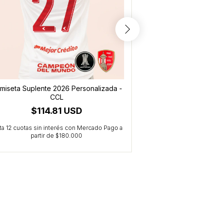
miseta Suplente 2026 Personalizada -
Camiseta titular 
CCL
(24
$114.81 USD
$114