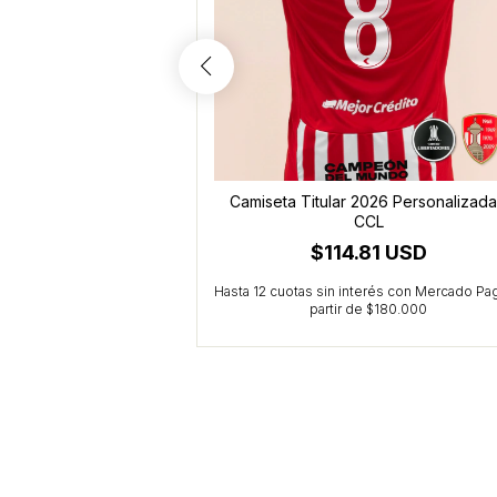
26 - Palacios (10)
Camiseta Titular 2026 Personalizada
CCL
5 USD
$114.81 USD