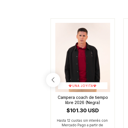
💎
💎
UNA JOYITA
op de tiempo libre
Campera coach de tiempo
026 (Bordo)
libre 2026 (Negra)
47.27 USD
$101.30 USD