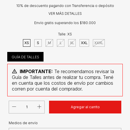
10% de descuento
pagando con Transferencia o depósito
VER MÁS DETALLES
Envío gratis
superando los
$180.000
Talle:
XS
XS
S
M
L
XL
XXL
XXXL
GUÍA DE TALLES
IMPORTANTE:
Te recomendamos revisar la
Guía de Talles antes de realizar tu compra. Tené
en cuenta que los costos de envío por cambios
corren por cuenta del comprador.
CAMBIAR CP
Entregas para el CP:
Medios de envío