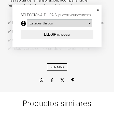
más rápida de la transpiración, acompañando el
rendimiento dentro y fuera de la cancha
x
SELECCIONÁ TU PAÍS
(CHOOSE YOUR COUNTRY)
✔️ Moldería renovada para mayor comodidad y movilidad
✔️ Bastones tradicionales con texturas integradas
ELEGIR
(CHOOSE)
✔️ Cuello en V con terminación moderna
✔️ Telas livianas con zonas de ventilación en mesh
✔️ Nuevo escudo oficial aplicado con tecnología TPU
VER MÁS
Productos similares