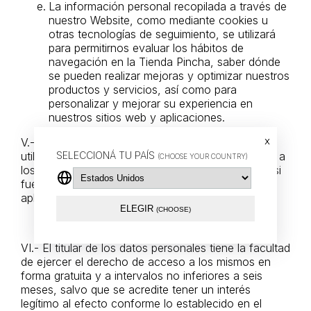
La información personal recopilada a través de
nuestro Website, como mediante cookies u
otras tecnologías de seguimiento, se utilizará
para permitirnos evaluar los hábitos de
navegación en la Tienda Pincha, saber dónde
se pueden realizar mejoras y optimizar nuestros
productos y servicios, así como para
personalizar y mejorar su experiencia en
nuestros sitios web y aplicaciones.
x
V.- Solicitaremos su consentimiento si deseamos
SELECCIONÁ TU PAÍS
utilizar su información personal para fines distintos a
(CHOOSE YOUR COUNTRY)
los mencionados en esta política de privacidad y, si
fuera necesario, de acuerdo con la legislación
aplicable.
ELEGIR
(CHOOSE)
VI.- El titular de los datos personales tiene la facultad
de ejercer el derecho de acceso a los mismos en
forma gratuita y a intervalos no inferiores a seis
meses, salvo que se acredite tener un interés
legítimo al efecto conforme lo establecido en el