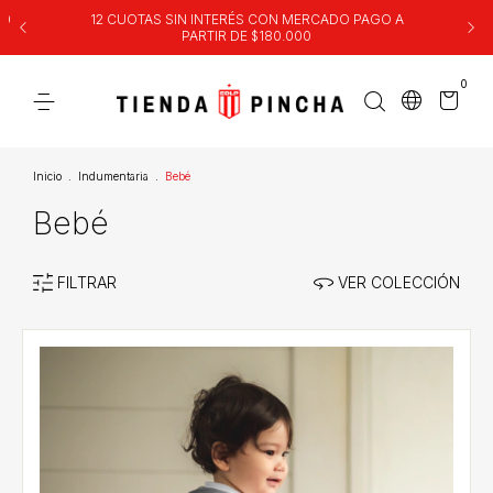
00
12 CUOTAS SIN INTERÉS CON MERCADO PAGO A
PARTIR DE $180.000
0
Inicio
.
Indumentaria
.
Bebé
Bebé
FILTRAR
VER COLECCIÓN