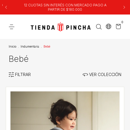
00
12 CUOTAS SIN INTERÉS CON MERCADO PAGO A
PARTIR DE $180.000
0
Inicio
.
Indumentaria
.
Bebé
Bebé
FILTRAR
VER COLECCIÓN