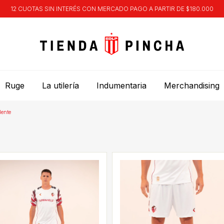
12 CUOTAS SIN INTERÉS CON MERCADO PAGO A PARTIR DE $180.000
Ruge
La utilería
Indumentaria
Merchandising
lente