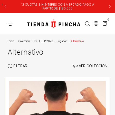
00
12 CUOTAS SIN INTERÉS CON MERCADO PAGO A
PARTIR DE $180.000
0
Inicio
.
Colección RUGE EDLP 2026
.
Jugador
.
Alternativo
Alternativo
FILTRAR
VER COLECCIÓN