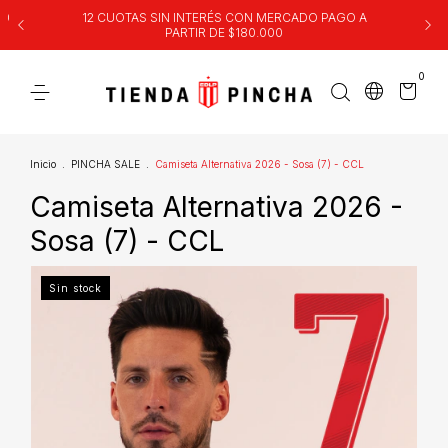
00
12 CUOTAS SIN INTERÉS CON MERCADO PAGO A
PARTIR DE $180.000
0
Inicio
.
PINCHA SALE
.
Camiseta Alternativa 2026 - Sosa (7) - CCL
Camiseta Alternativa 2026 -
Sosa (7) - CCL
Sin stock