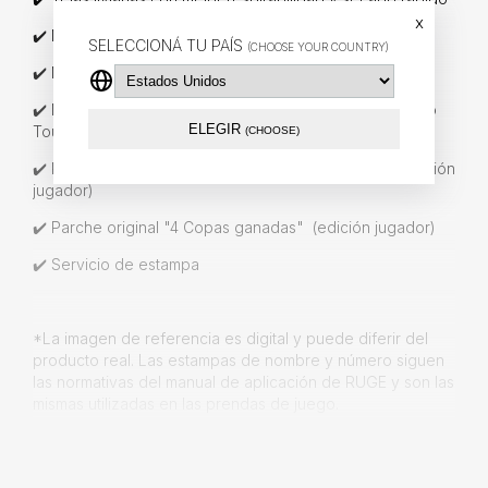
x
✔️ Nuevo escudo oficial aplicado con tecnología TPU
SELECCIONÁ TU PAÍS
(CHOOSE YOUR COUNTRY)
✔️ Nombre original edición jugador
✔️ Número original edición jugador, con tecnología "Eco
ELEGIR
Touch"
(CHOOSE)
✔️ Parche original "Copa Conmebol Libertadores" (edición
jugador)
✔️ Parche original "4 Copas ganadas" (edición jugador)
✔️ Servicio de estampa
*La imagen de referencia es digital y puede diferir del
producto real. Las estampas de nombre y número siguen
las normativas del manual de aplicación de RUGE y son las
mismas utilizadas en las prendas de juego.