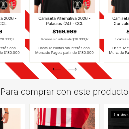
va 2026 -
Camiseta Alternativa 2026 -
Camiseta
 CCL
Palacios (24) - CCL
Gonzále
9
$169.999
28.333,17
6
cuotas sin interés de
$28.333,17
6
cuotas s
Para comprar con este producto
Sin stock