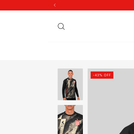
-
43
% OFF