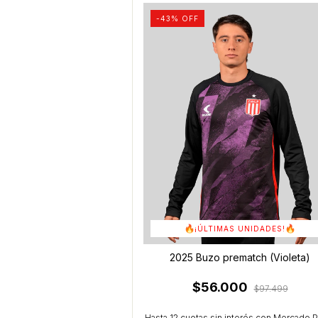
-
43
% OFF
¡ÚLTIMAS UNIDADES!
2025 Buzo prematch (Violeta)
$56.000
$97.499