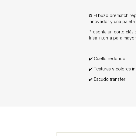
⚽ El buzo prematch repl
innovador y una paleta d
Presenta un corte clás
frisa interna para mayor
✔️ Cuello redondo
✔️ Texturas y colores 
✔️ Escudo transfer