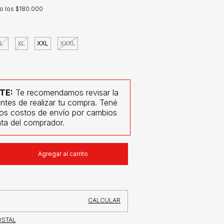
o los
$180.000
L
XL
XXL
XXXL
TE:
Te recomendamos revisar la
antes de realizar tu compra. Tené
los costos de envío por cambios
ta del comprador.
CAMBIAR CP
CALCULAR
OSTAL