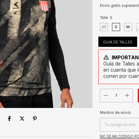
Envío gratis
superand
Talle:
S
XS
S
M
GUÍA DE TALLES
IMPORTAN
Guía de Talles 
en cuenta que 
corren por cuen
Entregas para el CP:
Medios de envío
NO SÉ MI CÓDIGO P