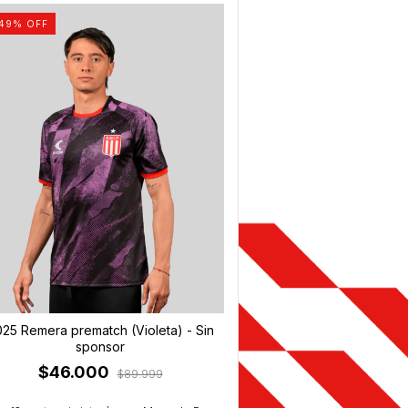
49
% OFF
25 Remera prematch (Violeta) - Sin
sponsor
$46.000
$89.999