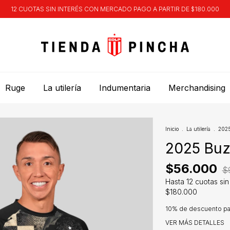
12 CUOTAS SIN INTERÉS CON MERCADO PAGO A PARTIR DE $180.000
Ruge
La utilería
Indumentaria
Merchandising
Inicio
.
La utilería
.
202
2025 Buz
$56.000
$
10% de descuento
pa
VER MÁS DETALLES