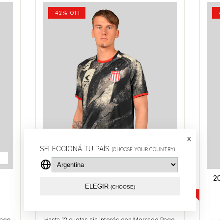
-
42
% OFF
-
x
SELECCIONÁ TU PAÍS
(CHOOSE YOUR COUNTRY)
2025 Remera prematch (Arena)
20
ELEGIR
(CHOOSE)
$46.000
$79.999