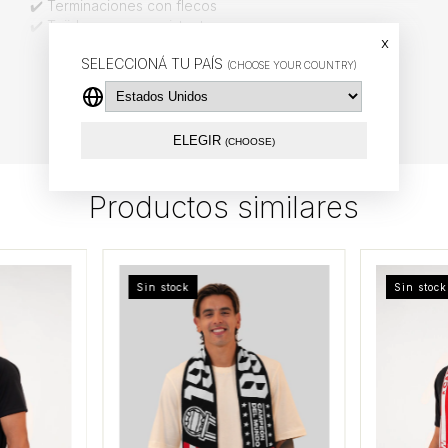
✔️ Terminaciones con flecos
✔️ Tejido suave y resistente
x
SELECCIONÁ TU PAÍS
VER MÁS
(CHOOSE YOUR COUNTRY)
ELEGIR
(CHOOSE)
Productos similares
Sin stock
Sin stock