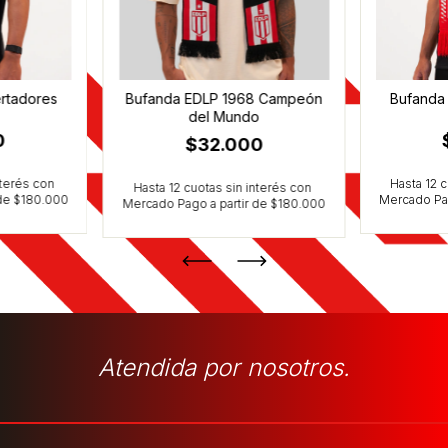
rtadores
Bufanda EDLP 1968 Campeón
Bufanda
del Mundo
0
$32.000
Atendida por nosotros.