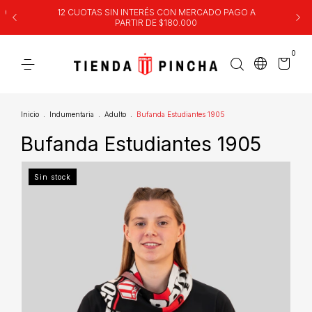
00
12 CUOTAS SIN INTERÉS CON MERCADO PAGO A
PARTIR DE $180.000
0
Inicio
.
Indumentaria
.
Adulto
.
Bufanda Estudiantes 1905
Bufanda Estudiantes 1905
Sin stock