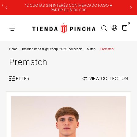
00
12 CUOTAS SIN INTERÉS CON MERCADO PAGO A
PARTIR DE $180.000
0
Home
.
breadcrumbs.ruge-edelp-2025-collection
.
Match
.
Prematch
Prematch
FILTER
VIEW COLLECTION