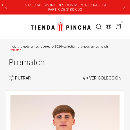
00
12 CUOTAS SIN INTERÉS CON MERCADO PAGO A
PARTIR DE $180.000
0
Inicio
.
breadcrumbs.ruge-edlp-2026-collection
.
breadcrumbs.match
.
Prematch
Prematch
FILTRAR
VER COLECCIÓN