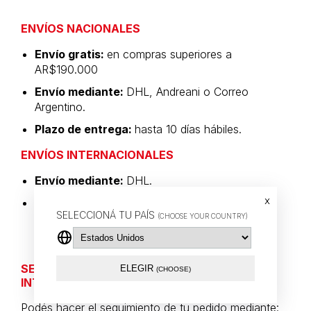
ENVÍOS NACIONALES
Envío gratis:
en compras superiores a
AR$190.000
Envío mediante:
DHL, Andreani o Correo
Argentino.
Plazo de entrega:
hasta 10 días hábiles.
ENVÍOS INTERNACIONALES
Envío mediante:
DHL.
x
Plazo de entrega:
depende del destino y del
SELECCIONÁ TU PAÍS
operador logístico.
(CHOOSE YOUR COUNTRY)
SEGUIMIENTO DE ENVÍOS NACIONALES E
ELEGIR
(CHOOSE)
INTERNACIONALES VÍA DHL
Podés hacer el seguimiento de tu pedido mediante: