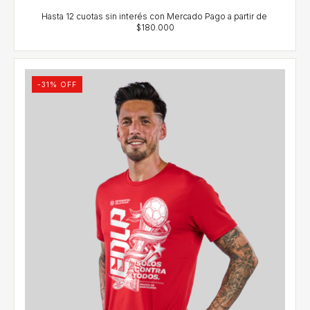
-
31
% OFF