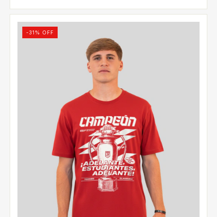
-
31
% OFF