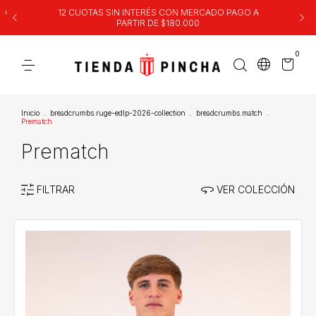
00
12 CUOTAS SIN INTERÉS CON MERCADO PAGO A
PARTIR DE $180.000
0
Inicio
.
breadcrumbs.ruge-edlp-2026-collection
.
breadcrumbs.match
.
Prematch
Prematch
FILTRAR
VER COLECCIÓN