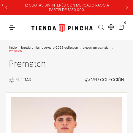
00
12 CUOTAS SIN INTERÉS CON MERCADO PAGO A
PARTIR DE $180.000
0
Inicio
.
breadcrumbs.ruge-edlp-2026-collection
.
breadcrumbs.match
.
Prematch
Prematch
FILTRAR
VER COLECCIÓN