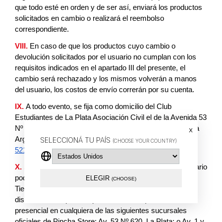
que todo esté en orden y de ser así, enviará los productos 
solicitados en cambio o realizará el reembolso 
correspondiente.
VIII.
 En caso de que los productos cuyo cambio o 
devolución solicitados por el usuario no cumplan con los 
requisitos indicados en el apartado III del presente, el 
cambio será rechazado y los mismos volverán a manos 
del usuario, los costos de envío correrán por su cuenta.
IX.
A todo evento, se fija como domicilio del Club 
Estudiantes de La Plata Asociación Civil el de la Avenida 53 
Nº 620 de La Plata, provincia de Buenos Aires, República 
x
Argentina, e-mail: 
hola@tiendapincha.com
, Tel. 
+54 221 
SELECCIONÁ TU PAÍS
(CHOOSE YOUR COUNTRY)
521 7103
X. 
Sin perjuicio de lo dispuesto precedentemente, el usuario 
podrá efectuar el cambio de los productos adquiridos en 
ELEGIR
(CHOOSE)
Tienda Pincha exclusivamente por talle (no por modelo, 
diseño, color ni por otro producto distinto), de manera 
presencial en cualquiera de las siguientes sucursales 
oficiales de Pincha Store: Av. 53 Nº 620, La Plata; o Av. 1 y 