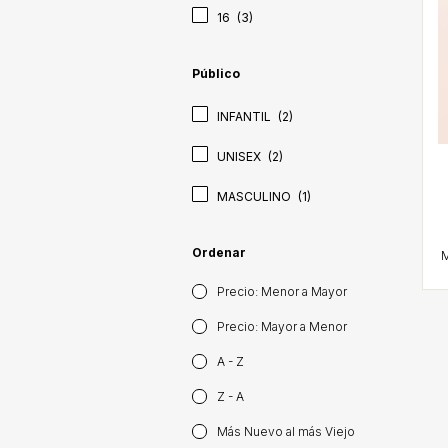
16
(3)
Público
INFANTIL
(2)
UNISEX
(2)
MASCULINO
(1)
Ordenar
Precio: Menor a Mayor
Precio: Mayor a Menor
A - Z
Z - A
Más Nuevo al más Viejo