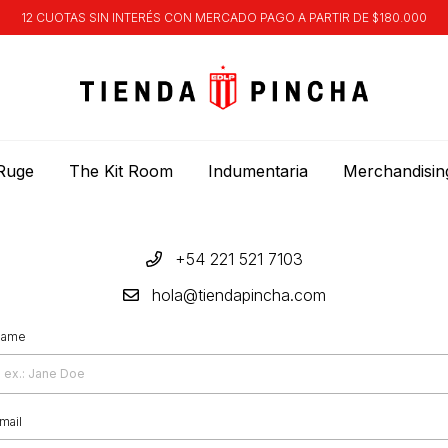
12 CUOTAS SIN INTERÉS CON MERCADO PAGO A PARTIR DE $180.000
Ruge
The Kit Room
Indumentaria
Merchandisin
+54 221 521 7103
hola@tiendapincha.com
ame
mail