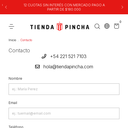
00
12 CUOTAS SIN INTERÉS CON MERCADO PAGO A
PARTIR DE $180.000
0
Inicio
.
Contacto
Contacto
+54 221 521 7103
hola@tiendapincha.com
Nombre
Email
Teléfono