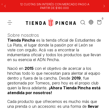
00
12 CUOTAS SIN INTERÉS CON MERCADO PAGO A
PARTIR DE $180.000
0
Sobre nosotros
Tienda Pincha
es la tienda oficial de Estudiantes de
La Plata, el lugar donde la pasión por el León se
viste con orgullo. Acá vas a encontrar la
indumentaria oficial y todos los productos que llevan
en su esencia el ADN Pincha.
Nació en
2015
con el objetivo de acercar a los
hinchas todo lo que necesitan para alentar al equipo
dentro y fuera de la cancha. Desde
2019
, fue
gestionada por Torneos, pero hoy es el propio club
quien la lleva adelante.
¡Ahora Tienda Pincha está
atendida por nosotros!
Cada producto que ofrecemos es mucho más que
una prenda o un accesorio: es una forma de
llevar