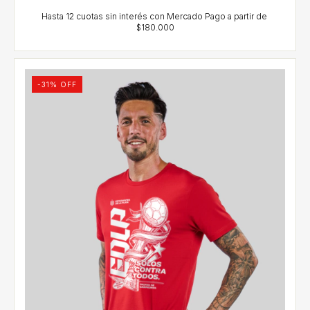
-
31
% OFF