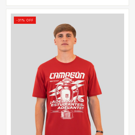
-
31
% OFF