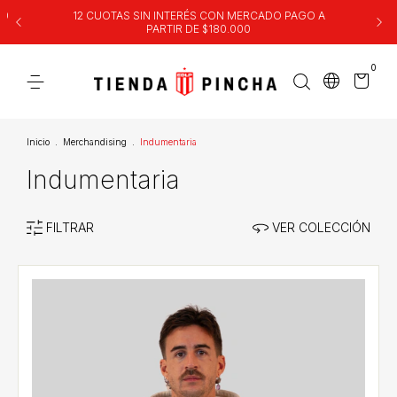
00
12 CUOTAS SIN INTERÉS CON MERCADO PAGO A
PARTIR DE $180.000
0
Inicio
.
Merchandising
.
Indumentaria
Indumentaria
FILTRAR
VER COLECCIÓN