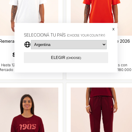
x
SELECCIONÁ TU PAÍS
(CHOOSE YOUR COUNTRY)
Remera de tiempo libre 2026
Remera de tiempo libre 2026
(Blanca)
(Roja)
$33.77 USD
$33.77 USD
ELEGIR
(CHOOSE)