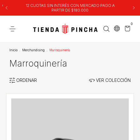
00
12 CUOTAS SIN INTERÉS CON MERCADO PAGO A
PARTIR DE $180.000
0
Inicio
.
Merchandising
.
Marroquinería
Marroquinería
ORDENAR
VER COLECCIÓN