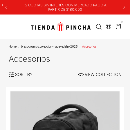
00
12 CUOTAS SIN INTERÉS CON MERCADO PAGO A
PARTIR DE $180.000
0
Home
.
breadcrumbs.coleccion-ruge-edelp-2025
.
Accesorios
Accesorios
SORT BY
VIEW COLLECTION