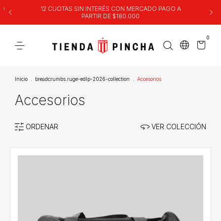
00
12 CUOTAS SIN INTERÉS CON MERCADO PAGO A
PARTIR DE $180.000
0
Inicio
.
breadcrumbs.ruge-edlp-2026-collection
.
Accesorios
Accesorios
ORDENAR
VER COLECCIÓN