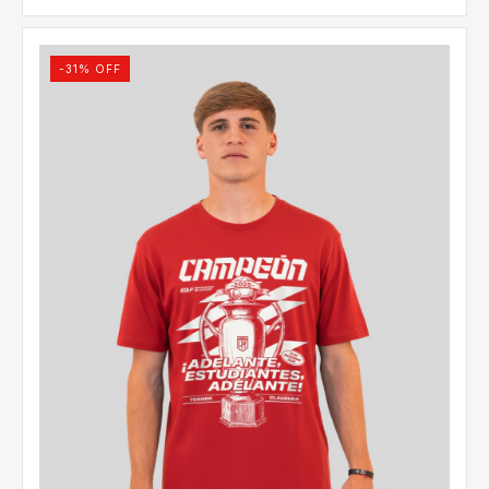
-
31
% OFF