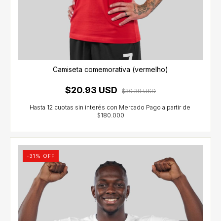
Camiseta comemorativa (vermelho)
$20.93 USD
$30.39 USD
-
31
% OFF