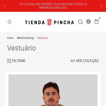
00
12 CUOTAS SIN INTERÉS CON MERCADO PAGO A
PARTIR DE $180.000
0
Início
.
Merchandising
.
Vestuário
Vestuário
FILTRAR
VER COLEÇÃO