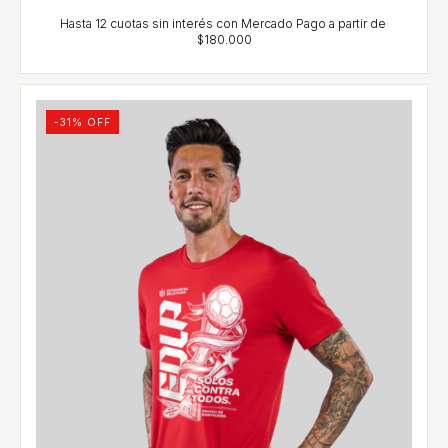
-
31
% OFF