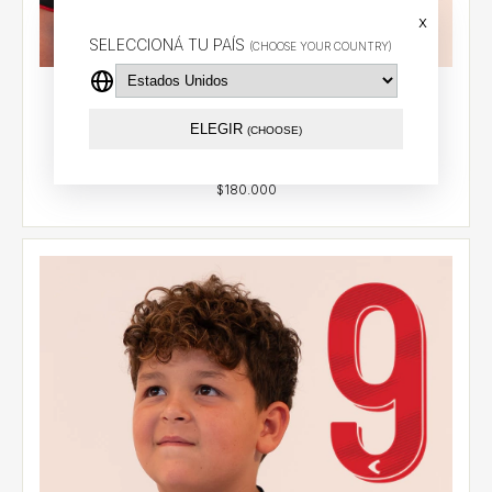
x
SELECCIONÁ TU PAÍS
(CHOOSE YOUR COUNTRY)
Camiseta Alternativa Infantil 2026 - Cetre (18)
ELEGIR
$67.53 USD
(CHOOSE)