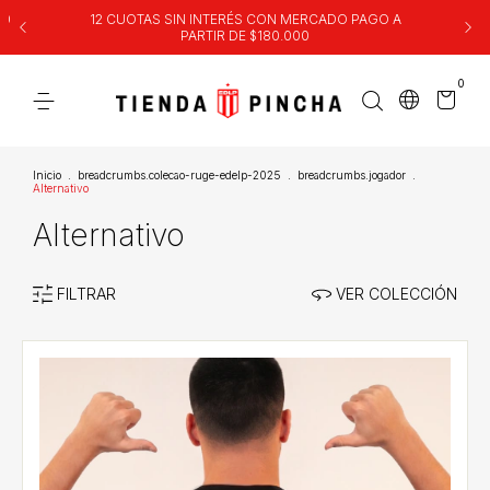
00
12 CUOTAS SIN INTERÉS CON MERCADO PAGO A
PARTIR DE $180.000
0
Inicio
.
breadcrumbs.colecao-ruge-edelp-2025
.
breadcrumbs.jogador
.
Alternativo
Alternativo
FILTRAR
VER COLECCIÓN