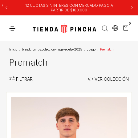
00
12 CUOTAS SIN INTERÉS CON MERCADO PAGO A
PARTIR DE $180.000
0
Inicio
.
breadcrumbs.coleccion-ruge-edelp-2025
.
Juego
.
Prematch
Prematch
FILTRAR
VER COLECCIÓN